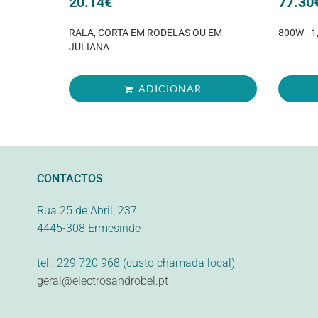
20.14
€
77.30
RALA, CORTA EM RODELAS OU EM
800W - 1
JULIANA
ADICIONAR
CONTACTOS
Rua 25 de Abril, 237
4445-308 Ermesinde
tel.: 229 720 968 (custo chamada local)
geral@electrosandrobel.pt