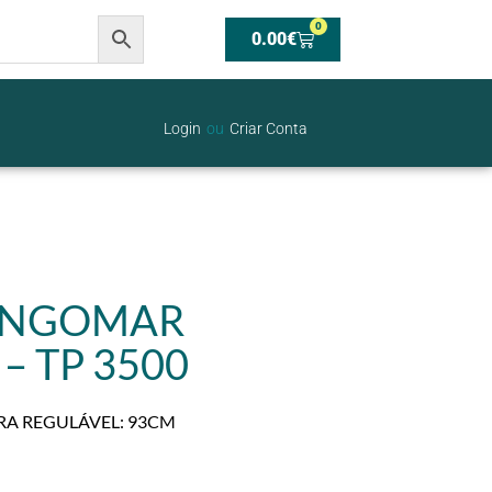
0
0.00
€
Login
ou
Criar Conta
 ENGOMAR
– TP 3500
RA REGULÁVEL: 93CM