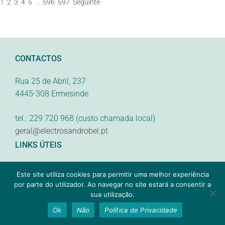
1
2
3
4
5
…
596
597
Seguinte
CONTACTOS
Rua 25 de Abril, 237
4445-308 Ermesinde
tel.: 229 720 968 (custo chamada local)
geral@electrosandrobel.pt
LINKS ÚTEIS
Condições de Utilização
Este site utiliza cookies para permitir uma melhor experiência
1
por parte do utilizador. Ao navegar no site estará a consentir a
Politíca de Cookies
sua utilização.
Precisa de ajuda?
Ok
Não
Política de Privacidade
SIGA-NOS NAS REDES SOCIAIS