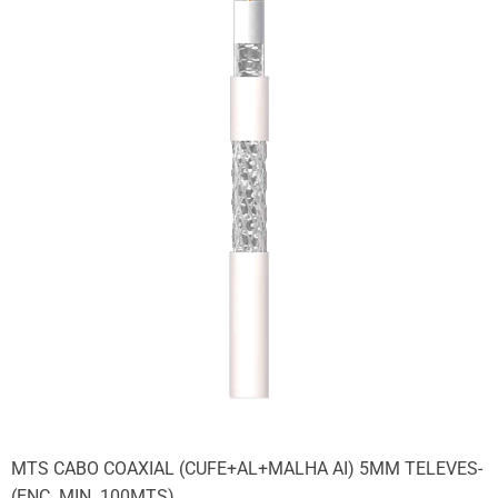
MTS CABO COAXIAL (CUFE+AL+MALHA AI) 5MM TELEVES-
(ENC. MIN. 100MTS)