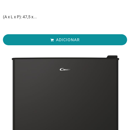
(A x L x P): 47,5 x...
ADICIONAR