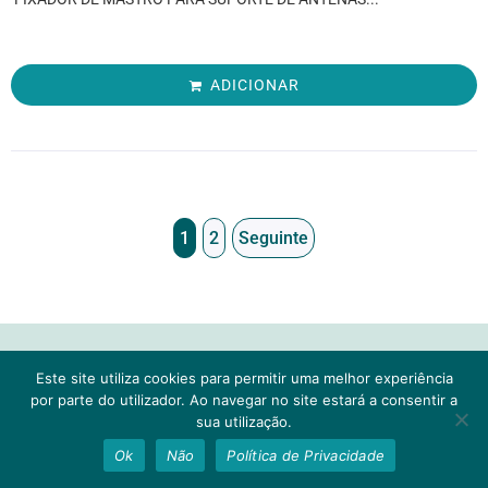
ADICIONAR
1
2
Seguinte
CONTACTOS
Este site utiliza cookies para permitir uma melhor experiência
1
por parte do utilizador. Ao navegar no site estará a consentir a
Rua 25 de Abril, 237
sua utilização.
Precisa de ajuda?
4445-308 Ermesinde
Ok
Não
Política de Privacidade