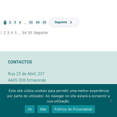
Seguinte
1
2
3
4
…
33
34
35
1
2
3
4
5
…
34
35
Seguinte
CONTACTOS
Rua 25 de Abril, 237
4445-308 Ermesinde
Este site utiliza cookies para permitir uma melhor experiência
tel.: 229 720 968 (custo chamada local)
1
por parte do utilizador. Ao navegar no site estará a consentir a
geral@electrosandrobel.pt
sua utilização.
LINKS ÚTEIS
Ok
Não
Política de Privacidade