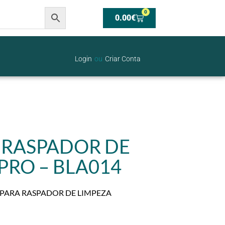
0
0.00
€
Login
ou
Criar Conta
/ RASPADOR DE
PRO – BLA014
 PARA RASPADOR DE LIMPEZA