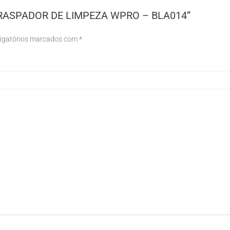
P/ RASPADOR DE LIMPEZA WPRO – BLA014”
igatórios marcados com
*