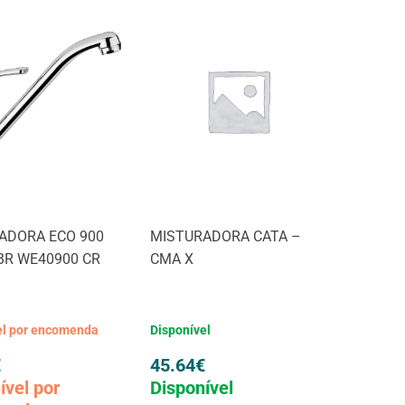
ADORA ECO 900
MISTURADORA CATA –
 BR WE40900 CR
CMA X
el por encomenda
Disponível
€
45.64
€
ível por
Disponível