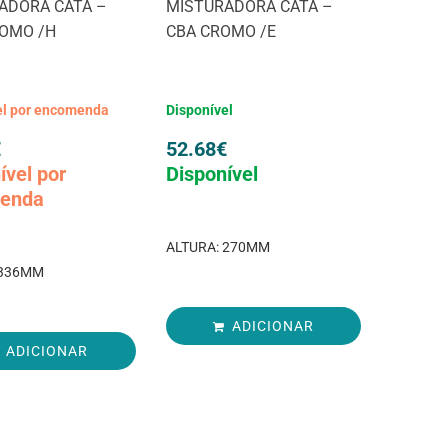
ADORA CATA –
MISTURADORA CATA –
OMO /H
CBA CROMO /E
el por encomenda
Disponível
€
52.68
€
ível por
Disponível
enda
ALTURA: 270MM
 336MM
ADICIONAR
ADICIONAR