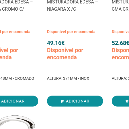
ADORA EDESA –
MISTURADORA EDESA –
MISTUR
A CROMO C/
NIAGARA X /C
CMA CR
el por encomenda
Disponível por encomenda
Disponív
49.16
€
52.68
ível por
Disponível por
Dispon
enda
encomenda
encom
 348MM - CROMADO
ALTURA: 371MM - INOX
ALTURA:
ADICIONAR
ADICIONAR