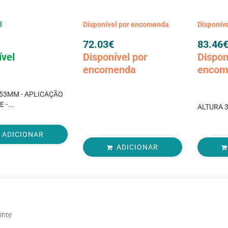
l
Disponível por encomenda
Disponív
72.03
€
83.46
ível
Disponível por
Dispon
encomenda
encom
53MM - APLICAÇÃO
 -...
ALTURA 
ADICIONAR
ADICIONAR
inte