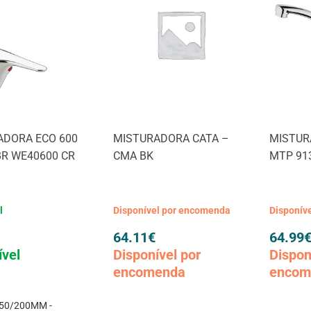
ADORA ECO 600
MISTURADORA CATA –
MISTUR
BR WE40600 CR
CMA BK
MTP 91
l
Disponível por encomenda
Disponív
64.11
€
64.99
ível
Disponível por
Dispon
encomenda
encom
50/200MM -