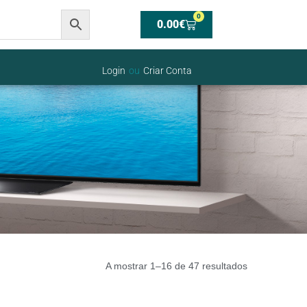
0
0.00
€
Login
ou
Criar Conta
A mostrar 1–16 de 47 resultados