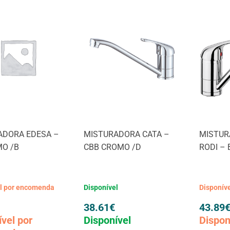
ADORA EDESA –
MISTURADORA CATA –
MISTUR
MO /B
CBB CROMO /D
RODI –
el por encomenda
Disponível
Disponív
38.61
€
43.89
ível por
Disponível
Dispon