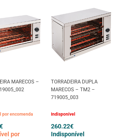
EIRA MARECOS –
TORRADEIRA DUPLA
19005_002
MARECOS – TM2 –
719005_003
el por encomenda
Indisponível
€
260.22
€
ível por
Indisponível