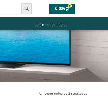
0
0.00
€
Login
ou
Criar Conta
A mostrar todos os 2 resultados