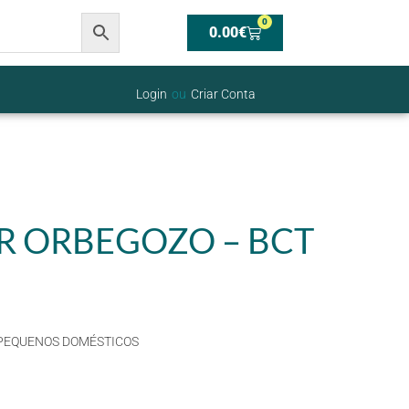
0
0.00
€
Login
ou
Criar Conta
 ORBEGOZO – BCT
PEQUENOS DOMÉSTICOS