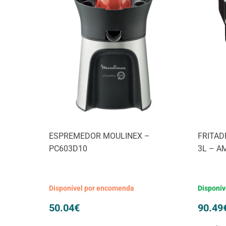
ESPREMEDOR MOULINEX –
FRITAD
PC603D10
3L – A
Disponível por encomenda
Disponív
50.04
€
90.49