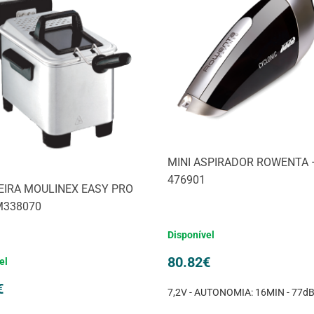
MINI ASPIRADOR ROWENTA 
476901
EIRA MOULINEX EASY PRO
M338070
Disponível
80.82
€
el
€
7,2V - AUTONOMIA: 16MIN - 77dB(A