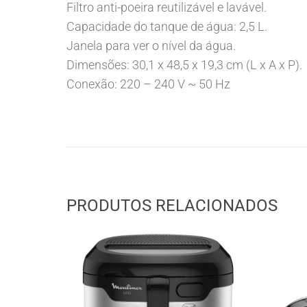
Filtro anti-poeira reutilizável e lavável.
Capacidade do tanque de água: 2,5 L.
Janela para ver o nível da água.
Dimensões: 30,1 x 48,5 x 19,3 cm (L x A x P).
Conexão: 220 – 240 V ~ 50 Hz
PRODUTOS RELACIONADOS