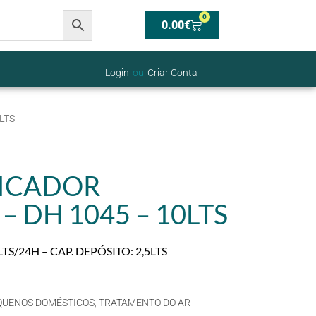
0
0.00
€
Login
ou
Criar Conta
LTS
ICADOR
 DH 1045 – 10LTS
S/24H – CAP. DEPÓSITO: 2,5LTS
QUENOS DOMÉSTICOS
,
TRATAMENTO DO AR