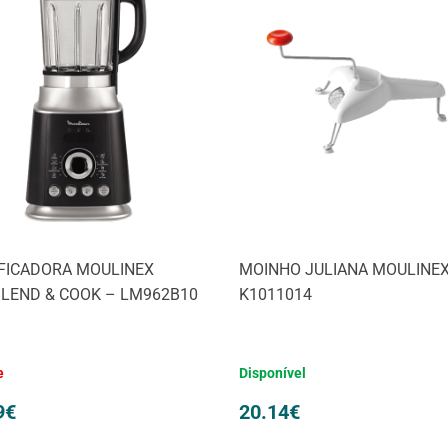
IFICADORA MOULINEX
MOINHO JULIANA MOULINEX
LEND & COOK – LM962B10
K1011014
e
Disponível
9
€
20.14
€