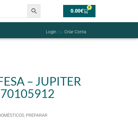
0
0.00
€
Login
ou
Criar Conta
ESA – JUPITER
 70105912
DOMÉSTICOS
,
PREPARAR