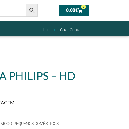
0
0.00
€
Login
ou
Criar Conta
 PHILIPS – HD
STAGEM
LMOÇO
,
PEQUENOS DOMÉSTICOS