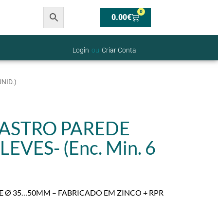
0
0.00
€
Login
ou
Criar Conta
NID.)
ASTRO PAREDE
EVES- (Enc. Min. 6
E Ø 35…50MM – FABRICADO EM ZINCO + RPR