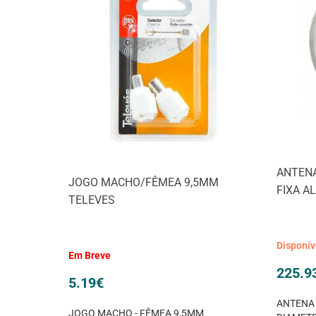
ANTENA
JOGO MACHO/FÊMEA 9,5MM
FIXA A
TELEVES
Disponí
Em Breve
225.9
5.19
€
ANTENA 
JOGO MACHO - FÊMEA 9,5MM