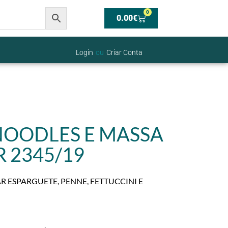
0
0.00
€
Login
ou
Criar Conta
OODLES E MASSA
R 2345/19
R ESPARGUETE, PENNE, FETTUCCINI E