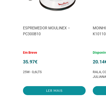
ESPREMEDOR MOULINEX –
MOINHO
PC300B10
K10110
Em Breve
Disponív
35.97
€
20.14
25W - 0,6LTS
RALA, C
JULIAN
LER MAIS