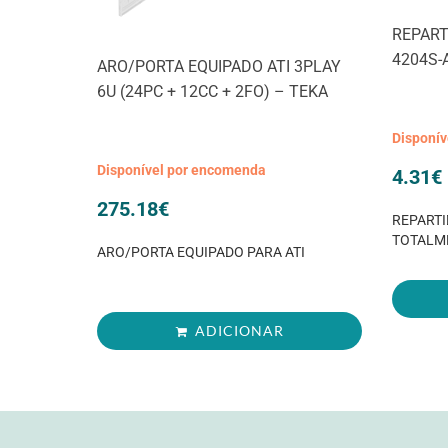
REPARTI
4204S-
ARO/PORTA EQUIPADO ATI 3PLAY
6U (24PC + 12CC + 2FO) – TEKA
Disponí
Disponível por encomenda
4.31
€
275.18
€
REPARTI
TOTALM
ARO/PORTA EQUIPADO PARA ATI
ADICIONAR