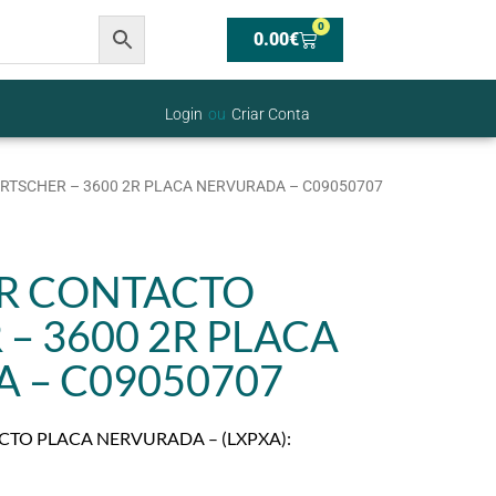
0
0.00
€
Login
ou
Criar Conta
TSCHER – 3600 2R PLACA NERVURADA – C09050707
R CONTACTO
– 3600 2R PLACA
 – C09050707
TO PLACA NERVURADA – (LXPXA):