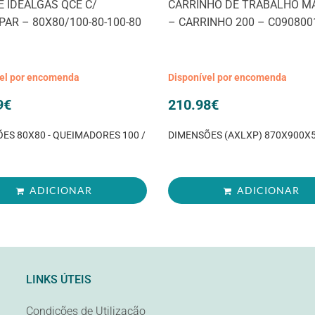
 IDEALGÁS QCE C/
CARRINHO DE TRABALHO M
AR – 80X80/100-80-100-80
– CARRINHO 200 – C090800
vel por encomenda
Disponível por encomenda
9
€
210.98
€
ES 80X80 - QUEIMADORES 100 /
DIMENSÕES (AXLXP) 870X900
ADICIONAR
ADICIONAR
LINKS ÚTEIS
Condições de Utilização