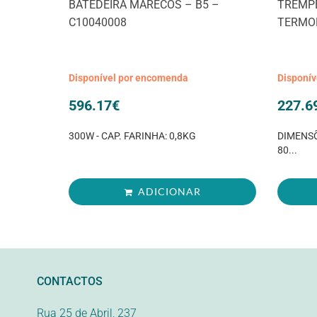
BATEDEIRA MARECOS – B5 –
TREMPE
C10040008
TERMOP
Disponível por encomenda
Disponí
596.17
€
227.6
300W - CAP. FARINHA: 0,8KG
DIMENSÕ
80...
ADICIONAR
CONTACTOS
Rua 25 de Abril, 237