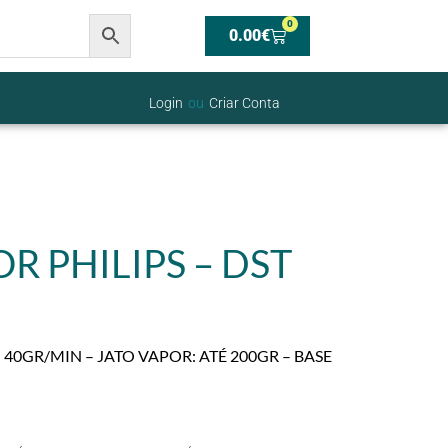
0
0.00
€
Login
ou
Criar Conta
R PHILIPS – DST
40GR/MIN – JATO VAPOR: ATÉ 200GR – BASE