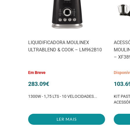
LIQUIDIFICADORA MOULINEX
ACESSÓ
ULTRABLEND & COOK – LM962B10
MOULIN
– XF38
Em Breve
Disponí
283.09
€
103.6
1300W - 1,75 LTS - 10 VELOCIDADES...
KIT PAS
ACESSÓ
LER MAIS