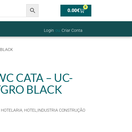
0
0.00
€
Login
ou
Criar Conta
 BLACK
C CATA – UC-
YGRO BLACK
 HOTELARIA
,
HOTEL,INDUSTRIA CONSTRUÇÃO