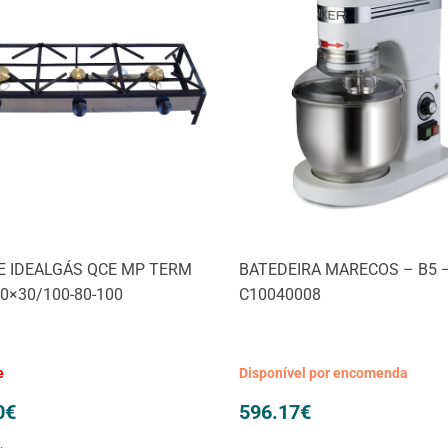
 IDEALGÁS QCE MP TERM
BATEDEIRA MARECOS – B5 
90×30/100-80-100
C10040008
e
Disponível por encomenda
0
€
596.17
€