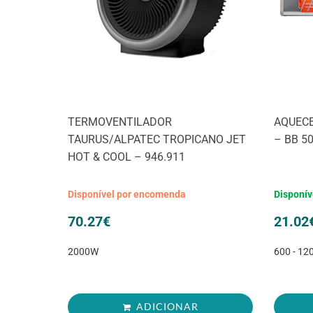
TERMOVENTILADOR
AQUEC
TAURUS/ALPATEC TROPICANO JET
– BB 5
HOT & COOL – 946.911
Disponível por encomenda
Disponív
70.27
€
21.02
2000W
600 - 1
ADICIONAR