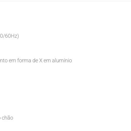
50/60Hz)
nto em forma de X em alumínio
o chão