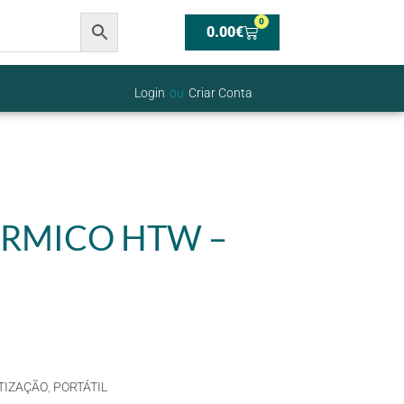
0
0.00
€
Login
ou
Criar Conta
ÉRMICO HTW –
TIZAÇÃO
,
PORTÁTIL