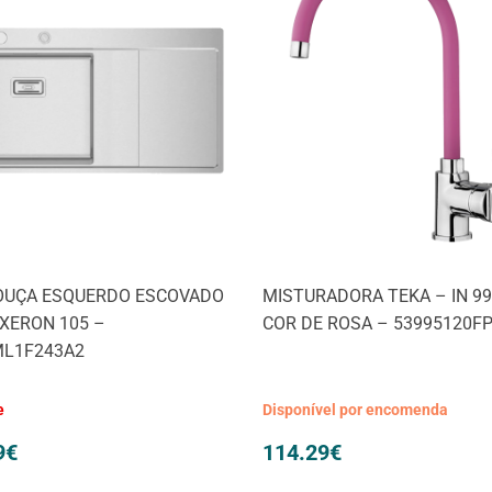
OUÇA ESQUERDO ESCOVADO
MISTURADORA TEKA – IN 99
 XERON 105 –
COR DE ROSA – 53995120F
ML1F243A2
e
Disponível por encomenda
9
€
114.29
€