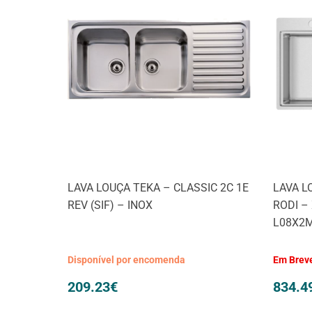
LAVA LOUÇA TEKA – CLASSIC 2C 1E
LAVA L
REV (SIF) – INOX
RODI –
L08X2
Disponível por encomenda
Em Brev
209.23
€
834.4