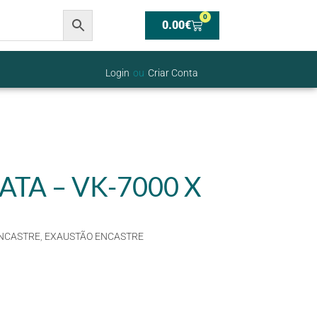
0
0.00
€
Login
ou
Criar Conta
TA – VK-7000 X
NCASTRE
,
EXAUSTÃO ENCASTRE