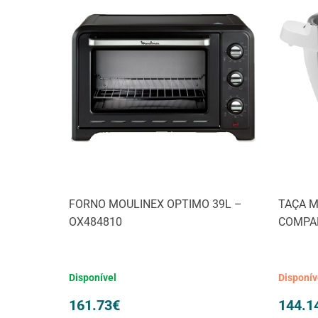
FORNO MOULINEX OPTIMO 39L –
TAÇA M
OX484810
COMPAN
Disponível
Disponí
161.73
€
144.1