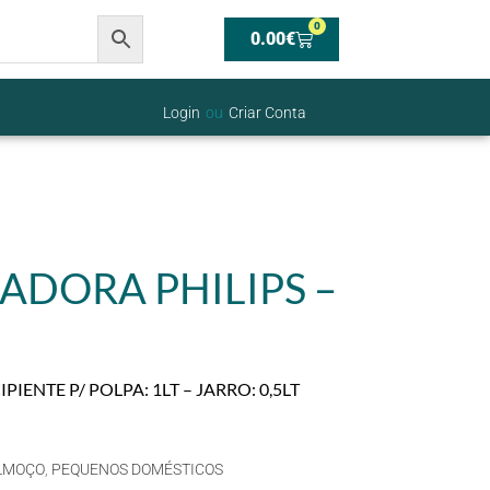
0
0.00
€
Login
ou
Criar Conta
ADORA PHILIPS –
PIENTE P/ POLPA: 1LT – JARRO: 0,5LT
LMOÇO
,
PEQUENOS DOMÉSTICOS