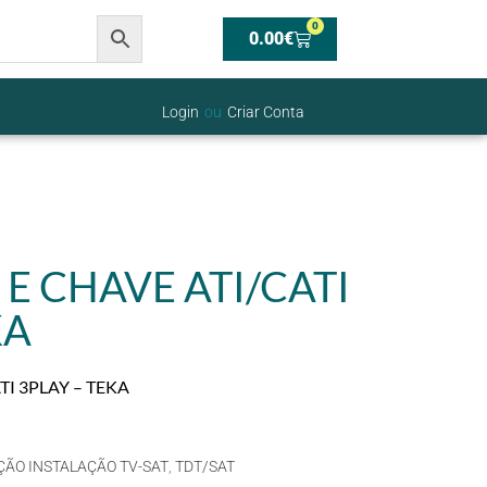
0
0.00
€
Login
ou
Criar Conta
 E CHAVE ATI/CATI
KA
TI 3PLAY – TEKA
ÃO INSTALAÇÃO TV-SAT
,
TDT/SAT