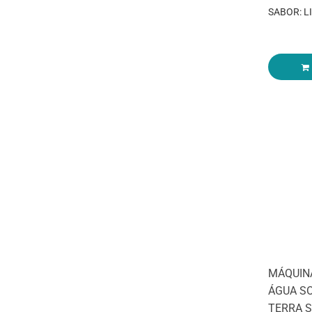
SABOR: L
MÁQUIN
ÁGUA S
TERRA S