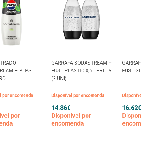
TRADO
GARRAFA SODASTREAM –
GARRAF
REAM – PEPSI
FUSE PLASTIC 0,5L PRETA
FUSE G
ERO
(2 UNI)
el por encomenda
Disponível por encomenda
Disponív
14.86
€
16.62
ível por
Disponível por
Dispon
enda
encomenda
encom