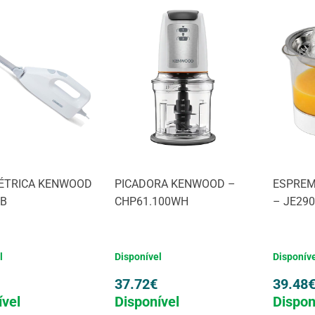
LÉTRICA KENWOOD
PICADORA KENWOOD –
ESPRE
0B
CHP61.100WH
– JE29
l
Disponível
Disponív
37.72
€
39.48
ível
Disponível
Dispon