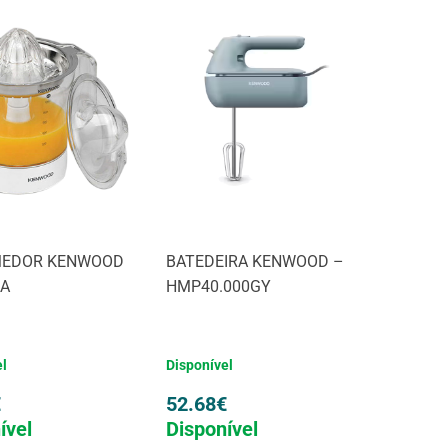
MEDOR KENWOOD
BATEDEIRA KENWOOD –
0A
HMP40.000GY
el
Disponível
€
52.68
€
ível
Disponível