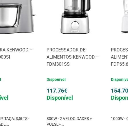
IRA KENWOOD –
PROCESSADOR DE
PROCES
00SI
ALIMENTOS KENWOOD –
ALIMEN
FDM301SS
FDP65.
l
Disponível
Disponív
117.76
€
154.7
ível
Disponível
Dispon
P. TAÇA: 3,5LTS -
800W - 2 VELOCIDADES +
1000W - 
DE...
PULSE -...