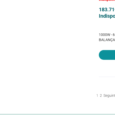
183.71
Indispo
1000W - 
BALANÇA 
1
2
Seguin