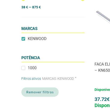
38
€
—
875
€
MARCAS
KENWOOD
POTÊNCIA
FACA E
1000
– KN65
×
Filtros ativos
MARCAS
:
KENWOOD
Disponíve
Remover filtros
37.72
€
Dispon