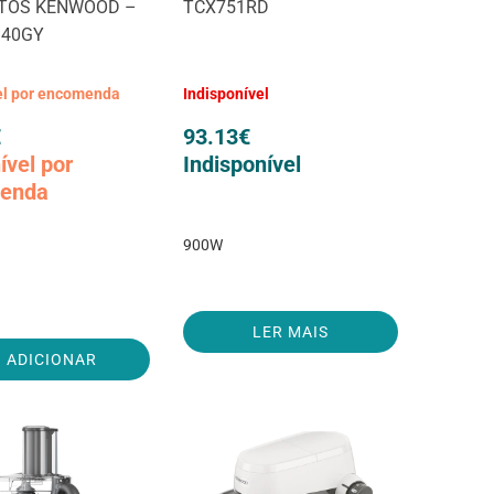
TOS KENWOOD –
TCX751RD
140GY
el por encomenda
Indisponível
€
93.13
€
ível por
Indisponível
enda
900W
LER MAIS
ADICIONAR