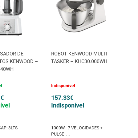
SADOR DE
ROBOT KENWOOD MULTI
TOS KENWOOD –
TASKER – KHC30.000WH
640WH
el
Indisponível
0
€
157.33
€
ível
Indisponível
CAP: 3LTS
1000W - 7 VELOCIDADES +
PULSE -...