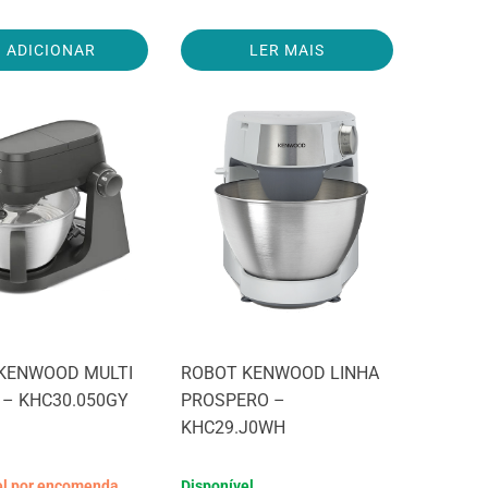
ADICIONAR
LER MAIS
KENWOOD MULTI
ROBOT KENWOOD LINHA
 – KHC30.050GY
PROSPERO –
KHC29.J0WH
el por encomenda
Disponível