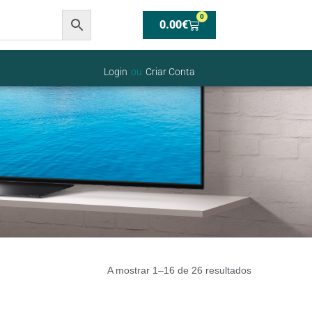
0
0.00
€
Login
ou
Criar Conta
A mostrar 1–16 de 26 resultados