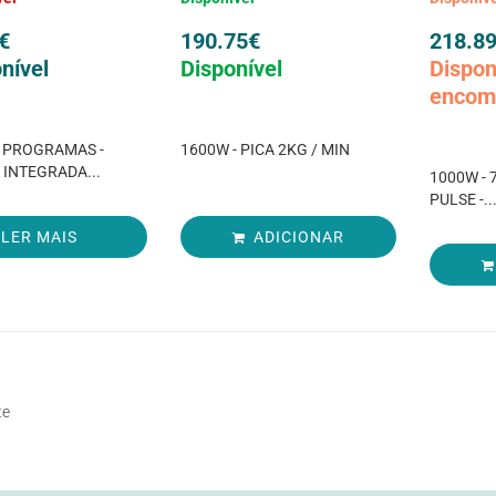
€
190.75
€
218.8
nível
Disponível
Dispon
encom
6 PROGRAMAS -
1600W - PICA 2KG / MIN
INTEGRADA...
1000W - 
PULSE -..
LER MAIS
ADICIONAR
te