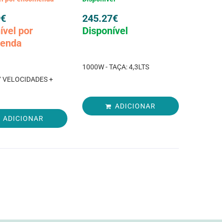
9
€
245.27
€
ível por
Disponível
enda
1000W - TAÇA: 4,3LTS
7 VELOCIDADES +
.
ADICIONAR
ADICIONAR