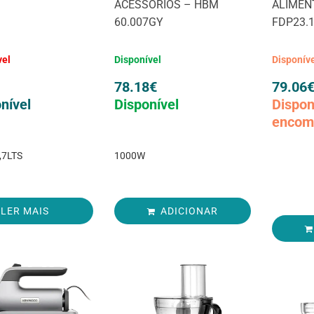
ACESSÓRIOS – HBM
ALIMEN
60.007GY
FDP23.
vel
Disponível
Disponív
78.18
€
79.06
nível
Disponível
Dispon
encom
,7LTS
1000W
LER MAIS
ADICIONAR