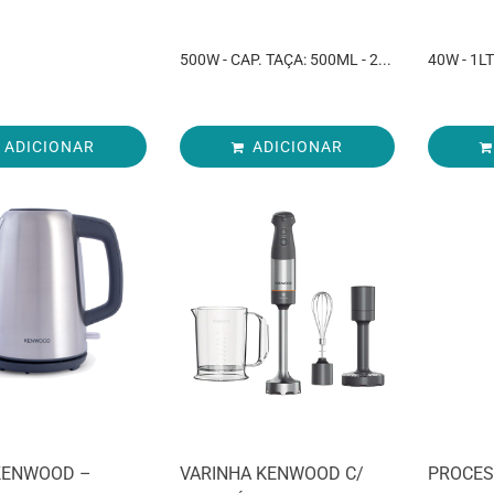
500W - CAP. TAÇA: 500ML - 2...
40W - 1L
ADICIONAR
ADICIONAR
KENWOOD –
VARINHA KENWOOD C/
PROCES