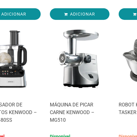
ADICIONAR
ADICIONAR
SADOR DE
MÁQUINA DE PICAR
ROBOT 
TOS KENWOOD –
CARNE KENWOOD –
TASKER
480SS
MG510
vel
Disponível
Disponív